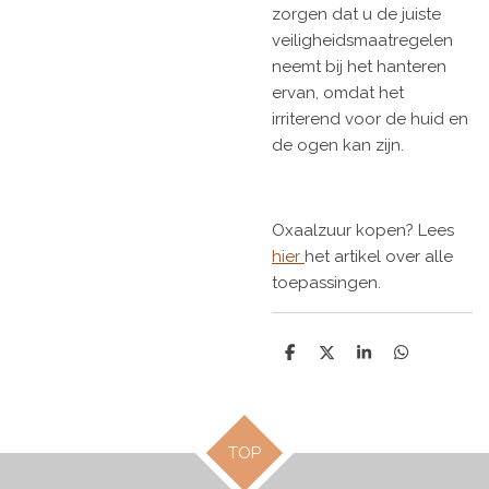
zorgen dat u de juiste
veiligheidsmaatregelen
neemt bij het hanteren
ervan, omdat het
irriterend voor de huid en
de ogen kan zijn.
Oxaalzuur kopen? Lees
hier
het artikel over alle
toepassingen.
D
D
S
D
e
e
h
e
l
e
a
l
e
l
r
e
n
e
n
TOP