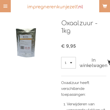
Ga
impregnerenkunjezelf
.nl
direct
naar
Oxaalzuur -
de
hoofdinhoud
1kg
€ 9,95
In
winkelwagen
Oxaalzuur heeft
verschillende
toepassingen:
Verwijderen van
verweerde vlekken uit